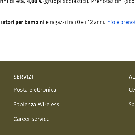
anni di età,
4,00 €
(gruppi scolastici). Prenotazioni (s
ratori per bambini
e ragazzi fra i 0 e i 12 anni,
i
nfo e preno
SERVIZI
AL
Posta elettronica
CI
Sapienza Wireless
Sa
Career service