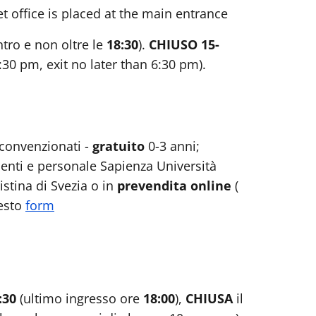
t office is placed at the main entrance
ntro e non oltre le
18:30
).
CHIUSO 15-
:30 pm, exit no later than 6:30 pm).
i convenzionati -
gratuito
0-3 anni;
denti e personale Sapienza Università
istina di Svezia o in
prevendita online
(
esto
form
8:30
(ultimo ingresso ore
18:00
),
CHIUSA
il