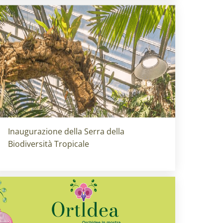
Titolo card
:
Inaugurazione della Serra della
Biodiversità Tropicale