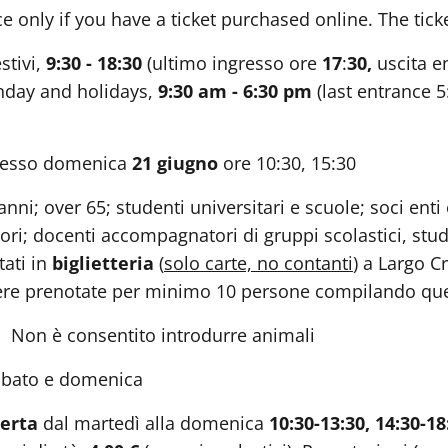
only if you have a ticket purchased online. The ticke
stivi,
9:30 - 18:30
(ultimo ingresso ore
17
:
30,
uscita e
unday and holidays,
9:30 am - 6:30 pm
(last entrance 5
ngresso domenica
21 giugno
ore 10:30, 15:30
nni; over 65; studenti universitari e scuole; soci ent
ori; docenti accompagnatori di gruppi scolastici, stu
tati in
biglietteria
(
solo carte, no contanti
) a Largo Cr
re prenotate per minimo 10 persone compilando qu
e. Non è consentito introdurre animali
abato e domenica
erta
dal martedì alla domenica
10:30-13:30, 14:30-1