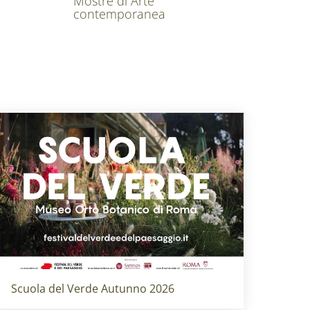
Mostre di Arte
contemporanea
Titolo card
:
Scuola del Verde Autunno 2026