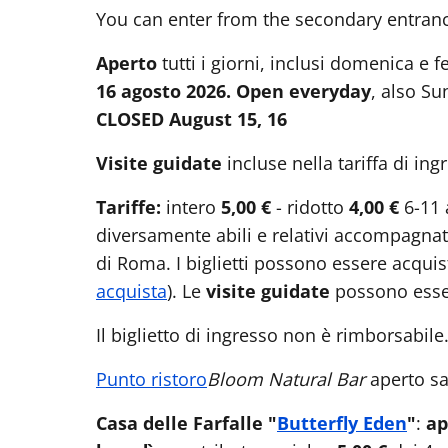
You can enter from the secondary entrance 
Aperto
tutti i giorni, inclusi domenica e fe
16 agosto 2026. Open everyday
, also S
CLOSED August 15, 16
Visite guidate
incluse nella tariffa di i
Tariffe:
intero
5,00 €
- ridotto
4,00 €
6-11 a
diversamente abili e relativi accompagnat
di Roma. I biglietti possono essere acquis
acquista
). Le
visite guidate
possono esse
Il biglietto di ingresso non è rimborsabil
Punto ristoro
Bloom Natural Bar
aperto s
Casa delle Farfalle "
Butterfly Eden
"
:
ap