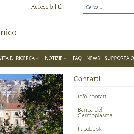
p
Accessibilità
nico
VITÀ DI RICERCA
NOTIZIE
FAQ
NEWS
SUPPORTA 
come
Contatti
Info contatti
Banca del
Germoplasma
Facebook