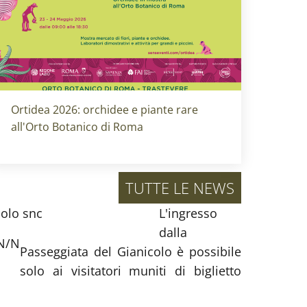
Titolo card
:
Ortidea 2026: orchidee e piante rare
all'Orto Botanico di Roma
TUTTE LE NEWS
del Gianicolo snc
L'ingresso
dalla
 N/N
Passeggiata del Gianicolo è possibile
solo ai visitatori muniti di biglietto