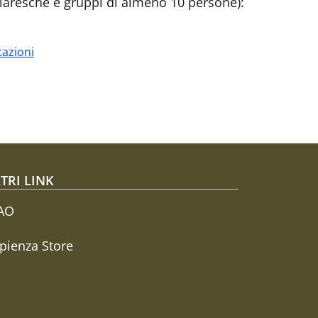
colaresche e gruppi di almeno 10 persone):
tazioni
TRI LINK
AO
pienza Store