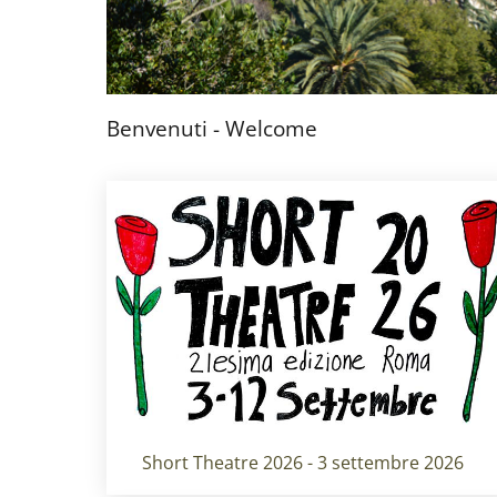
Benvenuti - Welcome
Titolo card
:
Short Theatre 2026 - 3 settembre 2026