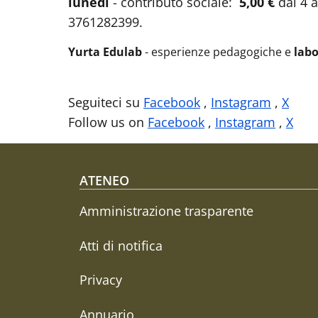
lunedì
- contributo sociale:
5,00 €
dai 4 
3761282399.
Yurta Edulab
- esperienze pedagogiche e
labo
Seguiteci su
Facebook
,
Instagram
,
X
Follow us on
Facebook
,
Instagram
,
X
Footer menu
ATENEO
Amministrazione trasparente
Atti di notifica
Privacy
Annuario