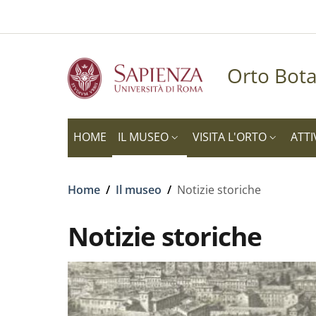
Slim to
Salta al contenuto principale
Skip to footer content
Orto Bota
HOME
IL MUSEO
VISITA L'ORTO
ATTI
Briciole di pane
Home
/
Il museo
/
Notizie storiche
Notizie storiche