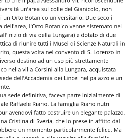
nto che il papa Alessandro VII, riconoscendone
niversità un'area sul colle del Gianicolo, non
i un Orto Botanico universitario. Due secoli
a dell'area, l'Orto Botanico venne sistemato nel
ll'inizio di via della Lungara) e dotato di due
ica di riunire tutti i Musei di Scienze Naturali in
to, questa volta nel convento di S. Lorenzo in
diverso destino ad un uso più strettamente
o nella villa Corsini alla Lungara, acquistata
a sede dell'Accademia dei Lincei nel palazzo e un
nte.
a sede definitiva, faceva parte inizialmente di
le Raffaele Riario. La famiglia Riario nutri
pur avendovi fatto costruire un elegante palazzo.
Cristina di Svezia, che lo prese in affitto dal
conobbero un momento particolarmente felice. Ma