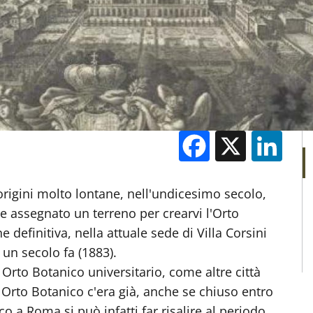
Facebook
X
Li
M
origini molto lontane, nell'undicesimo secolo,
e assegnato un terreno per crearvi l'Orto
 definitiva, nella attuale sede di Villa Corsini
 un secolo fa (1883).
Orto Botanico universitario, come altre città
n Orto Botanico c'era già, anche se chiuso entro
o a Roma si può infatti far risalire al periodo