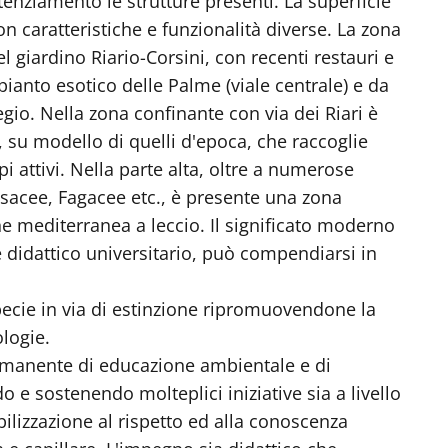
ziamento le strutture presenti. La superficie
n caratteristiche e funzionalità diverse. La zona
l giardino Riario-Corsini, con recenti restauri e
pianto esotico delle Palme (viale centrale) e da
gio. Nella zona confinante con via dei Riari è
, su modello di quelli d'epoca, che raccoglie
pi attivi. Nella parte alta, oltre a numerose
sacee, Fagacee etc., è presente una zona
e mediterranea a leccio. Il significato moderno
o e didattico universitario, può compendiarsi in
pecie in via di estinzione ripromuovendone la
logie.
rmanente di educazione ambientale e di
 e sostenendo molteplici iniziative sia a livello
ibilizzazione al rispetto ed alla conoscenza