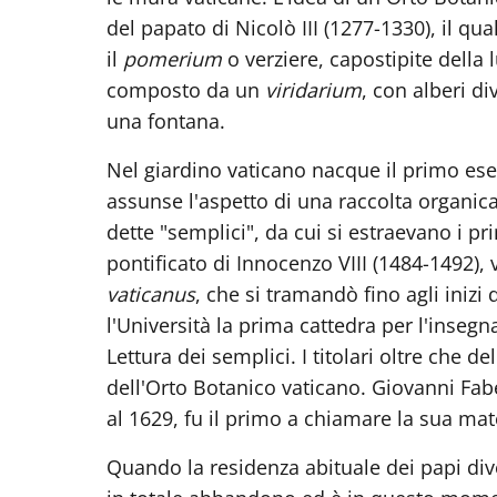
del papato di Nicolò III (1277-1330), il qu
il
pomerium
o verziere, capostipite della l
composto da un
viridarium
, con alberi di
una fontana.
Nel giardino vaticano nacque il primo ese
assunse l'aspetto di una raccolta organica
dette "semplici", da cui si estraevano i pr
pontificato di Innocenzo VIII (1484-1492), v
vaticanus
, che si tramandò fino agli inizi
l'Università la prima cattedra per l'insegn
Lettura dei semplici. I titolari oltre che
dell'Orto Botanico vaticano. Giovanni Fabe
al 1629, fu il primo a chiamare la sua mat
Quando la residenza abituale dei papi dive