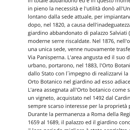
in totale abbandono ed è in questo mome
in pieno la necessità e l'utilità donò all'U
lontano dalla sede attuale, per impiantarv
dopo, nel 1820, a causa dell'inadeguatezz
giardino abbandonato di palazzo Salviati (a
moderne serre riscaldate. Nel 1876, nell'ott
una unica sede, venne nuovamente trasferi
Via Panisperna. L'area angusta ed il suo 
urbano, portarono, nel 1883, l'Orto Botanic
dallo Stato con l´impegno di realizzarvi l
Orto Botanico nel giardino ad esso adiace
L'area assegnata all'Orto botanico come su
un vigneto, acquistato nel 1492 dal Cardina
sempre scarso interesse per la proprietà 
Durante la permanenza a Roma della Regina 
1659 al 1689, il palazzo ed il giardino 