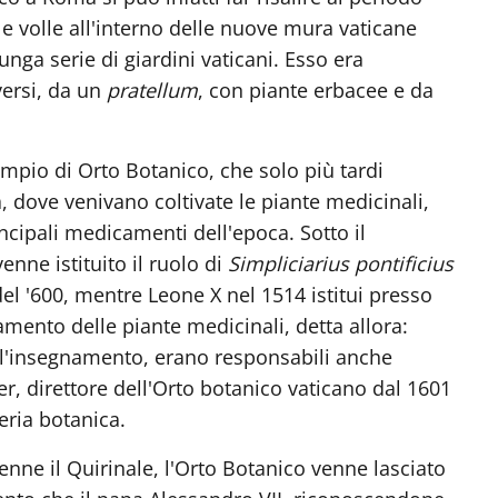
ale volle all'interno delle nuove mura vaticane
unga serie di giardini vaticani. Esso era
versi, da un
pratellum
, con piante erbacee e da
mpio di Orto Botanico, che solo più tardi
, dove venivano coltivate le piante medicinali,
incipali medicamenti dell'epoca. Sotto il
enne istituito il ruolo di
Simpliciarius pontificius
 del '600, mentre Leone X nel 1514 istitui presso
amento delle piante medicinali, detta allora:
 dell'insegnamento, erano responsabili anche
r, direttore dell'Orto botanico vaticano dal 1601
eria botanica.
nne il Quirinale, l'Orto Botanico venne lasciato