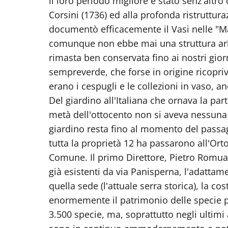
il loro periodo migliore è stato senz'altro
Corsini (1736) ed alla profonda ristruttura
documentò efficacemente il Vasi nelle "Ma
comunque non ebbe mai una struttura arbo
rimasta ben conservata fino ai nostri gior
sempreverde, che forse in origine ricopri
erano i cespugli e le collezioni in vaso, a
Del giardino all'Italiana che ornava la par
metà dell'ottocento non si aveva nessuna
giardino resta fino al momento del passa
tutta la proprietà 12 ha passarono all'Ort
Comune. Il primo Direttore, Pietro Romuald
già esistenti da via Panisperna, l'adattam
quella sede (l'attuale serra storica), la co
enormemente il patrimonio delle specie pr
3.500 specie, ma, soprattutto negli ultim