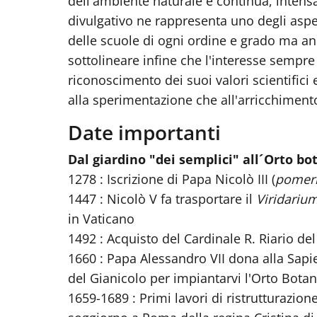
dell'ambiente naturale è continua, intensa
divulgativo ne rappresenta uno degli aspett
delle scuole di ogni ordine e grado ma anc
sottolineare infine che l'interesse sempre
riconoscimento dei suoi valori scientifici
alla sperimentazione che all'arricchimento 
Date importanti
Dal giardino "dei semplici" all´Orto bot
1278 : Iscrizione di Papa Nicolò III (
pomer
1447 : Nicolò V fa trasportare il
Viridariu
in Vaticano
1492 : Acquisto del Cardinale R. Riario del
1660 : Papa Alessandro VII dona alla Sapie
del Gianicolo per impiantarvi l'Orto Botan
1659-1689 : Primi lavori di ristrutturazion