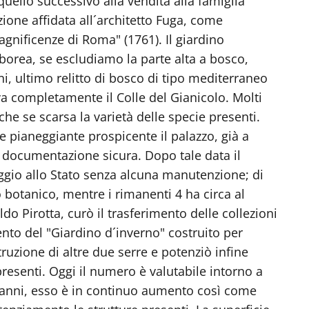
 quello successivo alla vendita alla famiglia
zione affidata all´architetto Fuga, come
gnificenze di Roma" (1761). Il giardino
rea, se escludiamo la parte alta a bosco,
ni, ultimo relitto di bosco di tipo mediterraneo
va completamente il Colle del Gianicolo. Molti
nche se scarsa la varietà delle specie presenti.
te pianeggiante prospicente il palazzo, già a
 documentazione sicura. Dopo tale data il
ggio allo Stato senza alcuna manutenzione; di
o botanico, mentre i rimanenti 4 ha circa al
o Pirotta, curò il trasferimento delle collezioni
ento del "Giardino d´inverno" costruito per
struzione di altre due serre e potenziò infine
esenti. Oggi il numero è valutabile intorno a
i anni, esso è in continuo aumento così come