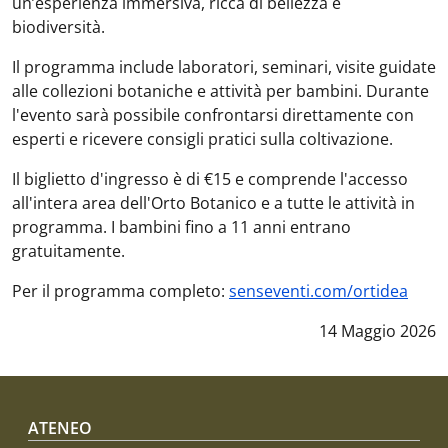
un’esperienza immersiva, ricca di bellezza e
biodiversità.
Il programma include laboratori, seminari, visite guidate
alle collezioni botaniche e attività per bambini. Durante
l'evento sarà possibile confrontarsi direttamente con
esperti e ricevere consigli pratici sulla coltivazione.
Il biglietto d'ingresso è di €15 e comprende l'accesso
all'intera area dell'Orto Botanico e a tutte le attività in
programma. I bambini fino a 11 anni entrano
gratuitamente.
Per il programma completo:
senseventi.com/ortidea
Data notizia
:
14 Maggio 2026
Footer menu
ATENEO