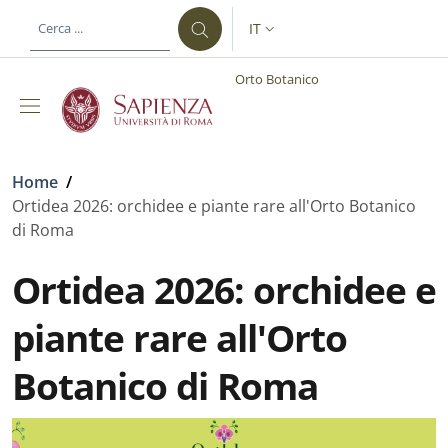
Salta al contenuto principale
Skip to footer content
IT
SELETTORE LINGUA: CURREN
Orto Botanico
Briciole di pane
Home
/
Ortidea 2026: orchidee e piante rare all'Orto Botanico
di Roma
Ortidea 2026: orchidee e
piante rare all'Orto
Botanico di Roma