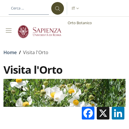
Salta al contenuto principale
Skip to footer content
IT
SELETTORE LINGUA: CURREN
Orto Botanico
Briciole di pane
Home
/
Visita l'Orto
Visita l'Orto
Facebo
X