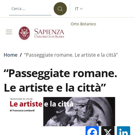
Salta al contenuto principale
Skip to footer content
IT
SELETTORE LINGUA: CURREN
Orto Botanico
Briciole di pane
Home
/
“Passeggiate romane. Le artiste e la città”
“Passeggiate romane.
Le artiste e la città”
Facebo
X