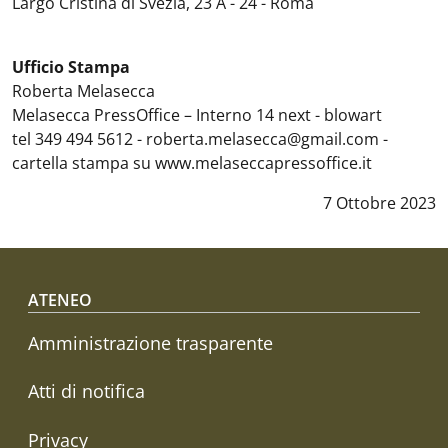
Largo Cristina di Svezia, 23 A - 24 - Roma
Ufficio Stampa
Roberta Melasecca
Melasecca PressOffice – Interno 14 next - blowart
tel 349 494 5612 - roberta.melasecca@gmail.com -
cartella stampa su www.melaseccapressoffice.it
Data notizia
:
7 Ottobre 2023
Footer menu
ATENEO
Amministrazione trasparente
Atti di notifica
Privacy