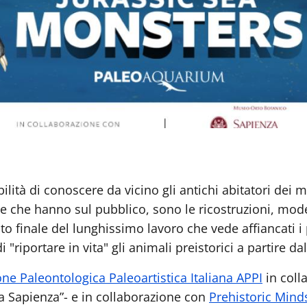
ità di conoscere da vicino gli antichi abitatori dei ma
e che hanno sul pubblico, sono le ricostruzioni, modell
to finale del lunghissimo lavoro che vede affiancati i 
riportare in vita" gli animali preistorici a partire dall
ne Paleontologica Paleoartistica Italiana APPI
in coll
a Sapienza”- e in collaborazione con
Prehistoric Mind