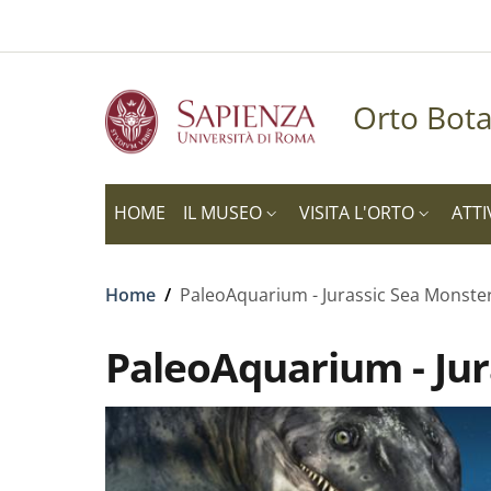
Slim to
Salta al contenuto principale
Skip to footer content
Orto Bota
HOME
IL MUSEO
VISITA L'ORTO
ATTI
Briciole di pane
Home
/
PaleoAquarium - Jurassic Sea Monste
PaleoAquarium - Jur