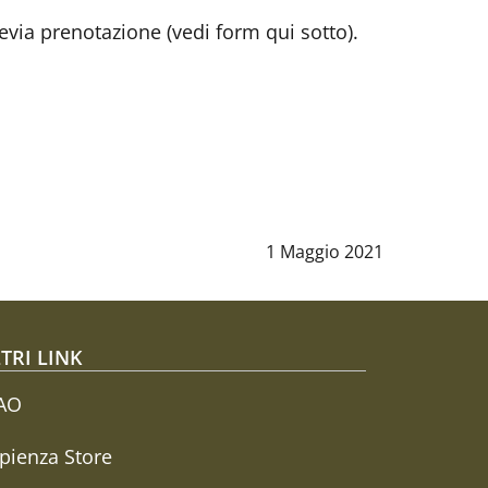
revia prenotazione (vedi form qui sotto).
Data notizia
:
1 Maggio 2021
TRI LINK
AO
pienza Store