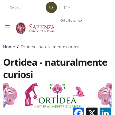
Salta al contenuto principale
Skip to footer content
IT
SELETTORE LINGUA: CURREN
Orto Botanico
Briciole di pane
Home
/
Ortidea - naturalmente curiosi
Ortidea - naturalmente
curiosi
Facebo
X