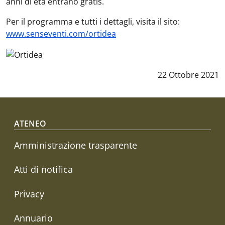
anni di età entrano gratis.
Per il programma e tutti i dettagli, visita il sito:
www.senseventi.com/ortidea
Data notizia
:
22 Ottobre 2021
Footer menu
ATENEO
Amministrazione trasparente
Atti di notifica
Privacy
Annuario