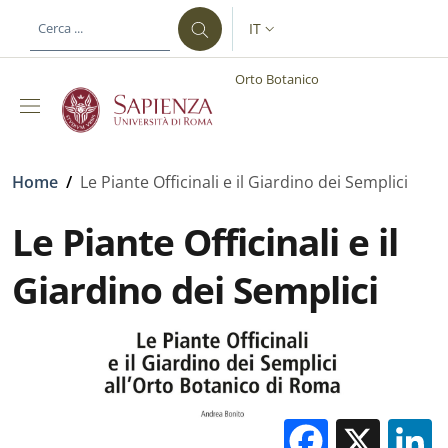
Salta al contenuto principale
Skip to footer content
IT
SELETTORE LINGUA: CURREN
Orto Botanico
Briciole di pane
Home
/
Le Piante Officinali e il Giardino dei Semplici
Le Piante Officinali e il
Giardino dei Semplici
Facebo
X