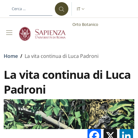
Salta al contenuto principale
Skip to footer content
IT
SELETTORE LINGUA: CURREN
Orto Botanico
Briciole di pane
Home
/
La vita continua di Luca Padroni
La vita continua di Luca
Padroni
Facebo
X