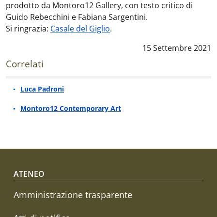
prodotto da Montoro12 Gallery, con testo critico di
Guido Rebecchini e Fabiana Sargentini.
Si ringrazia:
Casale del Giglio
.
Data notizia
:
15 Settembre 2021
Correlati
Luca Padroni
Montoro12 Contemporary Art
Footer menu
ATENEO
Amministrazione trasparente