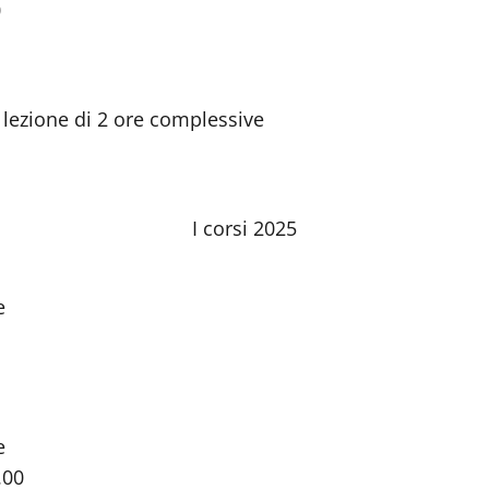
0
lezione di 2 ore complessive
I corsi 2025
e
e
.00