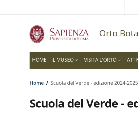
Slim to
Skip to main content
Skip to footer content
Orto Bota
HOME
IL MUSEO
VISITA L'ORTO
ATTI
Breadcrumb
Home
/
Scuola del Verde - edizione 2024-2025
Scuola del Verde - e