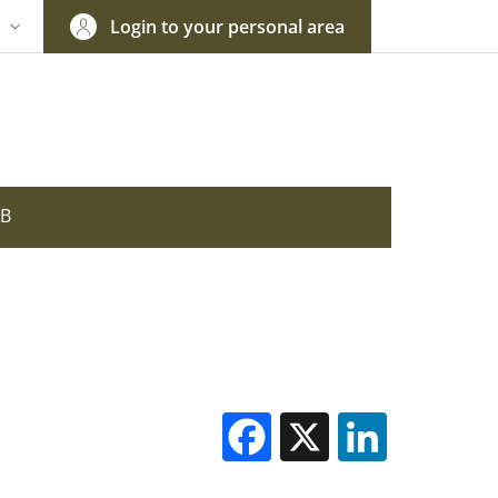
Login to your personal area
N
NGUAGE SWITCHER: CURRENT LANGUAGE
OB
Facebook
X
Linked