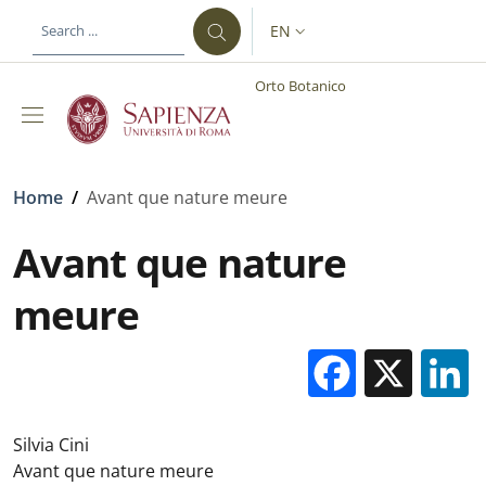
Skip to main content
Skip to footer content
EN
LANGUAGE SWITCHER: CURR
Orto Botanico
Breadcrumb
Home
/
Avant que nature meure
Avant que nature
meure
Facebo
X
Silvia Cini
Avant que nature meure