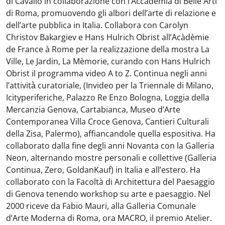
di Cavallo in collaborazione con l’Accademia di Belle Arti
di Roma, promuovendo gli albori dell’arte di relazione e
dell’arte pubblica in Italia. Collabora con Carolyn
Christov Bakargiev e Hans Hulrich Obrist all’Acàdèmie
de France à Rome per la realizzazione della mostra La
Ville, Le Jardin, La Mèmorie, curando con Hans Hulrich
Obrist il programma video A to Z. Continua negli anni
l’attività̀ curatoriale, (Invideo per la Triennale di Milano,
Icityperiferiche, Palazzo Re Enzo Bologna, Loggia della
Mercanzia Genova, Cartabianca, Museo d’Arte
Contemporanea Villa Croce Genova, Cantieri Culturali
della Zisa, Palermo), affiancandole quella espositiva. Ha
collaborato dalla fine degli anni Novanta con la Galleria
Neon, alternando mostre personali e collettive (Galleria
Continua, Zero, GoldanKauf) in Italia e all’estero. Ha
collaborato con la Facoltà di Architettura del Paesaggio
di Genova tenendo workshop su arte e paesaggio. Nel
2000 riceve da Fabio Mauri, alla Galleria Comunale
d’Arte Moderna di Roma, ora MACRO, il premio Atelier.