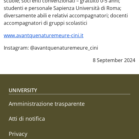
scuole; soci enti convenzionati – gratuito 0-5 anni;
studenti e personale Sapienza Università di Roma;
diversamente abili e relativi accompagnatori; docenti
accompagnatori di gruppi scolastici
www.avantquenaturemeure-cini.it
Instagram: @avantquenaturemeure_cini
Data notizia
:
8 September 2024
Footer menu
UNIVERSITY
Amministrazione trasparente
Atti di notifica
Privacy