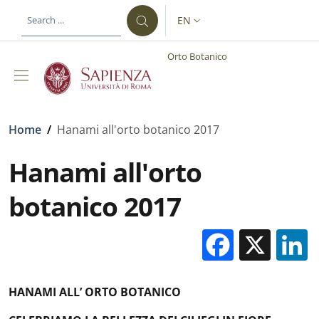
Skip to main content
Skip to footer content
EN
LANGUAGE SWITCHER: CURR
Orto Botanico
Breadcrumb
Home
/
Hanami all'orto botanico 2017
Hanami all'orto
botanico 2017
Facebo
X
HANAMI ALL’ ORTO BOTANICO