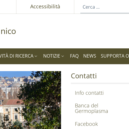
p
Accessibilità
nico
VITÀ DI RICERCA
NOTIZIE
FAQ
NEWS
SUPPORTA 
come
Contatti
Info contatti
Banca del
Germoplasma
Facebook