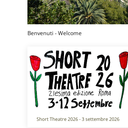
Benvenuti - Welcome
Titolo card
:
Short Theatre 2026 - 3 settembre 2026