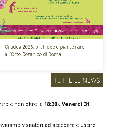
Titolo card
:
Ortidea 2026: orchidee e piante rare
all'Orto Botanico di Roma
TUTTE LE NEWS
ntro e non oltre le
18:30
).
Venerdì 31
nvitiamo visitatori ad accedere e uscire