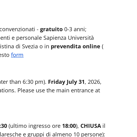
i convenzionati -
gratuito
0-3 anni;
denti e personale Sapienza Università
istina di Svezia o in
prevendita online
(
esto
form
ater than 6:30 pm).
Friday July 31
, 2026,
ations. Please use the main entrance at
8:30
(ultimo ingresso ore
18:00
),
CHIUSA
il
colaresche e gruppi di almeno 10 persone):