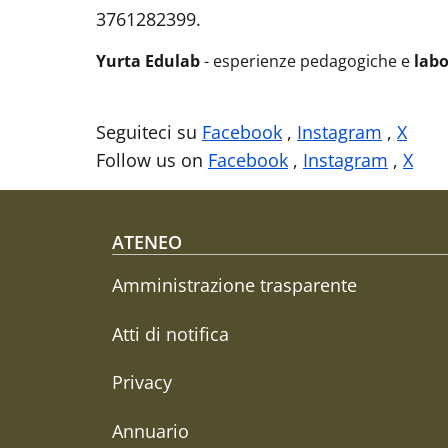
3761282399.
Yurta Edulab
- esperienze pedagogiche e
labo
Seguiteci su
Facebook
,
Instagram
,
X
Follow us on
Facebook
,
Instagram
,
X
Footer menu
ATENEO
Amministrazione trasparente
Atti di notifica
Privacy
Annuario