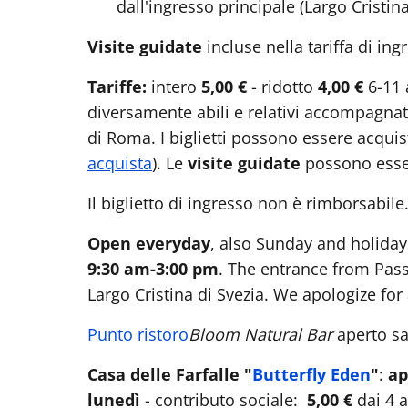
dall'ingresso principale (Largo Cristina
Visite guidate
incluse nella tariffa di i
Tariffe:
intero
5,00 €
- ridotto
4,00 €
6-11 a
diversamente abili e relativi accompagnat
di Roma. I biglietti possono essere acquis
acquista
). Le
visite guidate
possono esse
Il biglietto di ingresso non è rimborsabil
Open everyday
, also Sunday and holida
9:30 am-3:00 pm
. The entrance from Pass
Largo Cristina di Svezia. We apologize fo
Punto ristoro
Bloom Natural Bar
aperto s
Casa delle Farfalle "
Butterfly Eden
"
:
ap
lunedì
- contributo sociale:
5,00 €
dai 4 