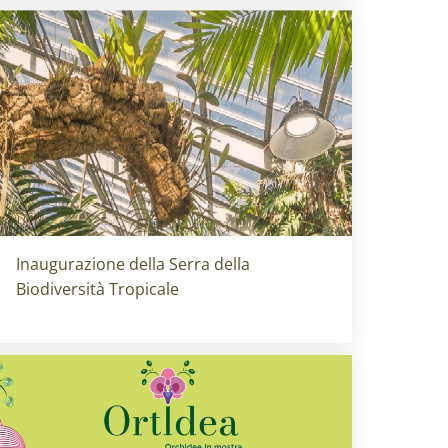
Titolo card
:
Inaugurazione della Serra della
Biodiversità Tropicale