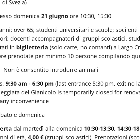
 di Svezia)
ngresso domenica
21 giugno
ore 10:30, 15:30
nni; over 65; studenti universitari e scuole; soci ent
ori; docenti accompagnatori di gruppi scolastici, stu
tati in
biglietteria
(
solo carte, no contanti
) a Largo Cr
re prenotate per minimo 10 persone compilando qu
e. Non è consentito introdurre animali
ys,
9:30 am - 6:30 pm
(last entrance 5:30 pm, exit no l
eggiata del Gianicolo is temporarily closed for renov
r any inconvenience
abato e domenica
erta
dal martedì alla domenica
10:30-13:30, 14:30-1
anni di età,
4,00 €
(gruppi scolastici). Prenotazioni (s