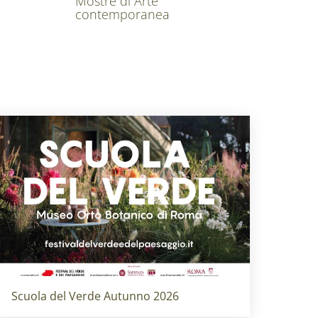
Mostre di Arte
contemporanea
Titolo card
:
Scuola del Verde Autunno 2026