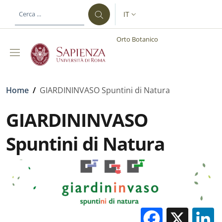
Salta al contenuto principale
Skip to footer content
IT
SELETTORE LINGUA: CURREN
Orto Botanico
Briciole di pane
Home
/
GIARDININVASO Spuntini di Natura
GIARDININVASO
Spuntini di Natura
Facebo
X