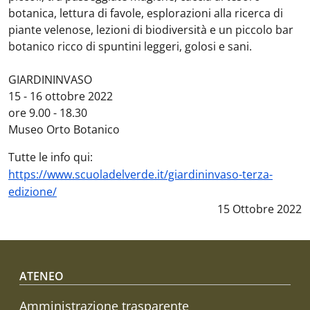
botanica, lettura di favole, esplorazioni alla ricerca di
piante velenose, lezioni di biodiversità e un piccolo bar
botanico ricco di spuntini leggeri, golosi e sani.
GIARDININVASO
15 - 16 ottobre 2022
ore 9.00 - 18.30
Museo Orto Botanico
Tutte le info qui:
https://www.scuoladelverde.it/giardininvaso-terza-
edizione/
Data notizia
:
15 Ottobre 2022
Footer menu
ATENEO
Amministrazione trasparente