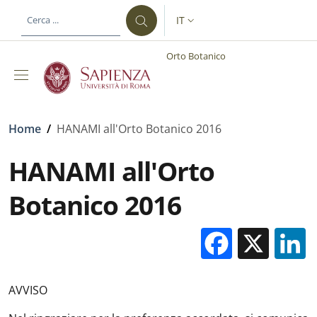
Salta al contenuto principale
Skip to footer content
IT
SELETTORE LINGUA: CURREN
Orto Botanico
Briciole di pane
Home
/
HANAMI all'Orto Botanico 2016
HANAMI all'Orto
Botanico 2016
Facebo
X
AVVISO