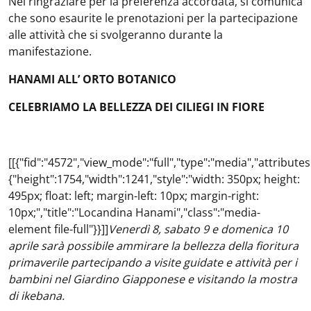
Nel ringraziare per la preferenza accordata, si comunica
che sono esaurite le prenotazioni per la partecipazione
alle attività che si svolgeranno durante la
manifestazione.
HANAMI ALL’ ORTO BOTANICO
CELEBRIAMO LA BELLEZZA DEI CILIEGI IN FIORE
[[{"fid":"4572","view_mode":"full","type":"media","attributes
{"height":1754,"width":1241,"style":"width: 350px; height:
495px; float: left; margin-left: 10px; margin-right:
10px;","title":"Locandina Hanami","class":"media-
element file-full"}}]]
Venerdì 8, sabato 9 e domenica 10
aprile sarà possibile ammirare la bellezza della fioritura
primaverile partecipando a visite guidate e attività per i
bambini nel Giardino Giapponese e visitando la mostra
di ikebana.