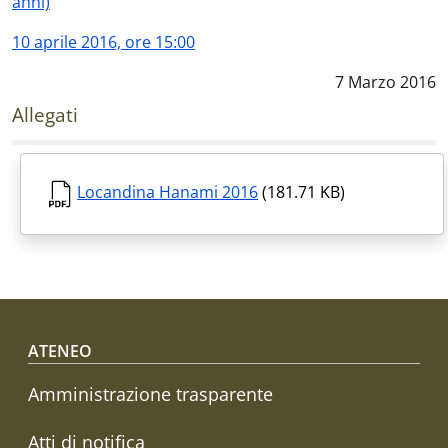
anni)
10 aprile 2016, ore 15:00
Data notizia
:
7 Marzo 2016
Allegati
Locandina Hanami 2016
(181.71 KB)
Footer menu
ATENEO
Amministrazione trasparente
Atti di notifica