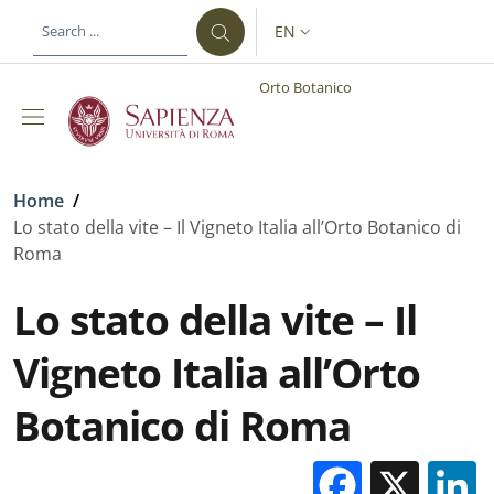
Skip to main content
Skip to footer content
EN
LANGUAGE SWITCHER: CURR
Orto Botanico
Breadcrumb
Home
/
Lo stato della vite – Il Vigneto Italia all’Orto Botanico di
Roma
Lo stato della vite – Il
Vigneto Italia all’Orto
Botanico di Roma
Facebo
X